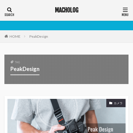
MACHOLOG
HOME
PeakDesign
TAG
PeakDesign
カメラ