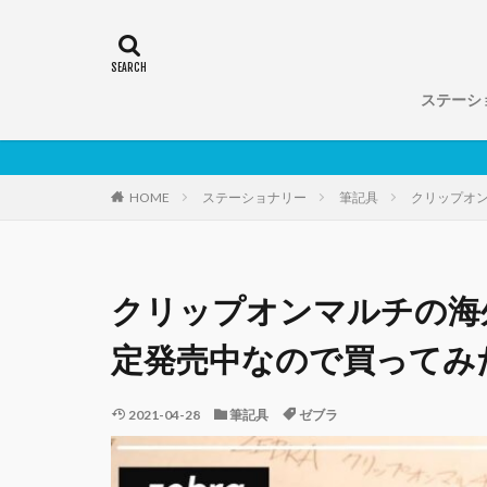
ステーシ
ノート
手帳
筆記具
HOME
ステーショナリー
筆記具
クリップオ
クリップオンマルチの海
定発売中なので買ってみ
2021-04-28
筆記具
ゼブラ