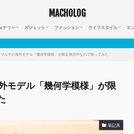
MACHOLOG
ョナリー
ガジェット
ファッション
ライフスタイル
エ
ブック
Apple
アクセサリー
キーボード
カメラ
オーディオ
ネット回線
バッグ
小物
注文住宅
インテリア
家電
キッズ
ライフハック
クレジットカード
仕事
セール情報
映
ンマルチの海外モデル「幾何学模様」が限定発売中なので買ってみた
外モデル「幾何学模様」が限
た
筆記具