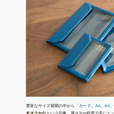
豊富なサイズ展開の中から「
カード
、
A6
、
A4
」
すそうかな
という印象。厚さ2cm程度で手にと