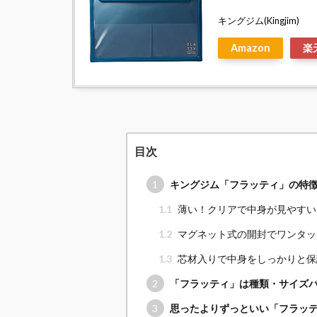
キングジム(Kingjim)
Amazon
楽
目次
1
キングジム「フラッティ」の特
1.1
薄い！クリアで中身が見やすい
1.2
マグネット式の開封でワンタッ
1.3
芯材入りで中身をしっかりと保
2
「フラッティ」は種類・サイズ
3
思ったよりずっといい「フラッ