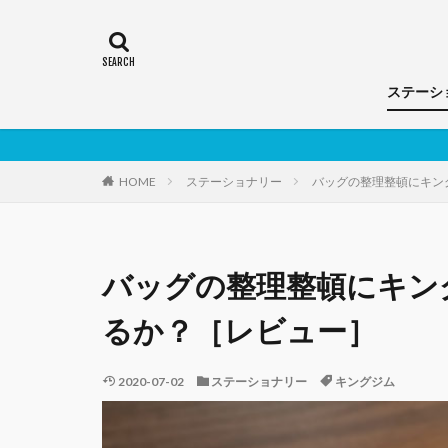
ステーシ
ノート
手帳
筆記具
HOME
ステーショナリー
バッグの整理整頓にキン
バッグの整理整頓にキン
るか？［レビュー］
2020-07-02
ステーショナリー
キングジム