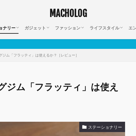
MACHOLOG
ョナリー
ガジェット
ファッション
ライフスタイル
エ
ブック
Apple
アクセサリー
キーボード
カメラ
オーディオ
ネット回線
バッグ
小物
注文住宅
インテリア
家電
キッズ
ライフハック
クレジットカード
仕事
セール情報
映
グジム「フラッティ」は使えるか？［レビュー］
グジム「フラッティ」は使え
ステーショナリー