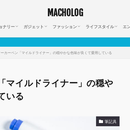
MACHOLOG
ョナリー
ガジェット
ファッション
ライフスタイル
エ
ブック
Apple
アクセサリー
キーボード
カメラ
オーディオ
ネット回線
バッグ
小物
注文住宅
インテリア
家電
キッズ
ライフハック
クレジットカード
仕事
セール情報
映
マーカーペン「マイルドライナー」の穏やかな色味が良くて愛用している
「マイルドライナー」の穏や
ている
筆記具