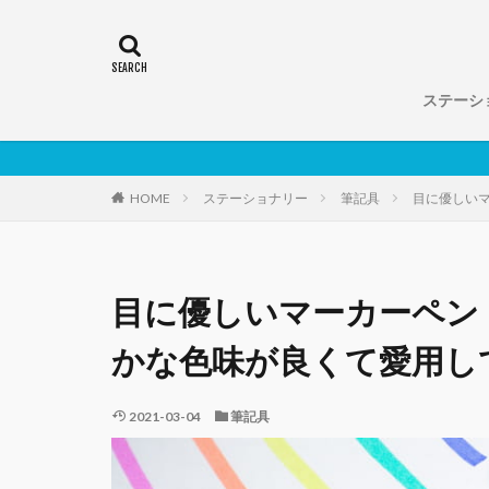
ステーシ
ノート
手帳
筆記具
HOME
ステーショナリー
筆記具
目に優しい
目に優しいマーカーペン
かな色味が良くて愛用し
2021-03-04
筆記具