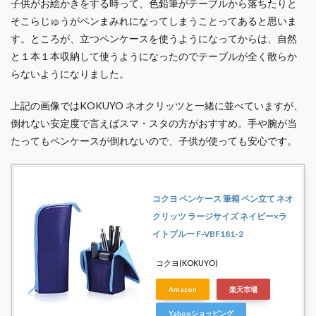
子供がお絵かきをする時って、色鉛筆がテーブルから落ちたりと
そこらじゅうがペンまみれになってしまうことってあると思いま
す。ところが、立つペンケースを使うようになってからは、自然
と１本１本収納して使うようになったのでテーブルが全く散らか
らないようになりました。
上記の画像ではKOKUYO ネオクリッツと一緒に並べていますが、
倒れない安定度で言えばスマ・スタの方がおすすめ。手や腕が当
たってもペンケースが倒れないので、子供が使っても安心です。
コクヨ ペンケース 筆箱 ペン立て ネオ
クリッツ ラージサイズ ネイビー×ラ
イトブルー F-VBF181-2
コクヨ(KOKUYO)
Amazon
楽天市場
Yahooショッピング