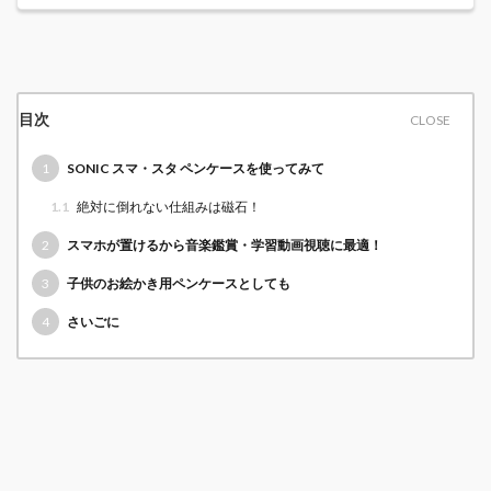
目次
1
SONIC スマ・スタ ペンケースを使ってみて
1.1
絶対に倒れない仕組みは磁石！
2
スマホが置けるから音楽鑑賞・学習動画視聴に最適！
3
子供のお絵かき用ペンケースとしても
4
さいごに