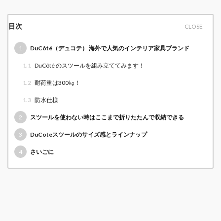
目次
1
DuCôté（デュコテ） 海外で人気のインテリア家具ブランド
1.1
DuCôté のスツールを組み立ててみます！
1.2
耐荷重は300㎏！
1.3
防水仕様
2
スツールを使わない時はここまで折りたたんで収納できる
3
DuCoteスツールのサイズ感とラインナップ
4
さいごに