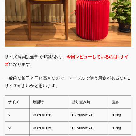
サイズ展開は全部で4種類あり、
今回レビューしているのはLサイ
ズ
になります。
一般的な椅子と同じ高さなので、テーブルで使う用途があるならL
サイズがよいかと思います。
サイズ
展開時
折り畳み時
重さ
S
Φ320×H280
H280×W160
1.2kg
M
Φ320×H350
H350×W160
1.7kg