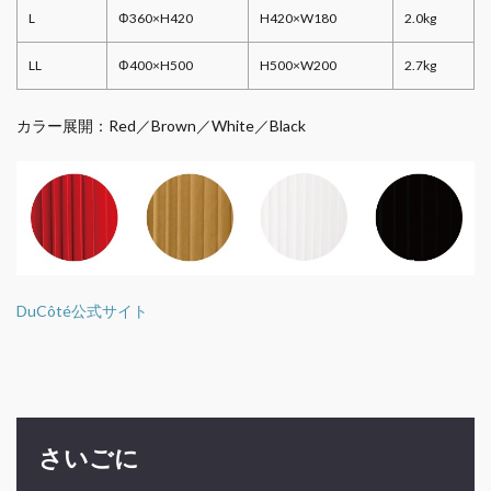
L
Φ360×H420
H420×W180
2.0kg
LL
Φ400×H500
H500×W200
2.7kg
カラー展開：Red／Brown／White／Black
DuCôté公式サイト
さいごに