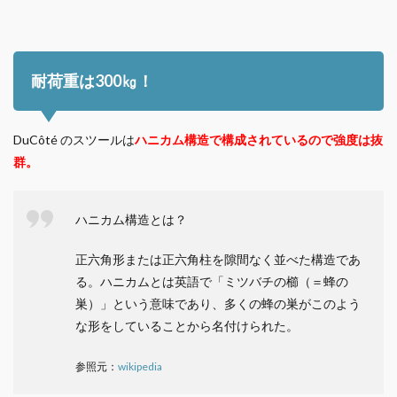
耐荷重は300㎏！
DuCôté のスツールは
ハニカム構造で構成されているので強度は抜
群。
ハニカム構造とは？
正六角形または正六角柱を隙間なく並べた構造であ
る。ハニカムとは英語で「ミツバチの櫛（＝蜂の
巣）」という意味であり、多くの蜂の巣がこのよう
な形をしていることから名付けられた。
参照元：
wikipedia