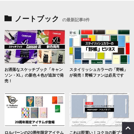
ノートブック
の最新記事8件
お洒落なスケッチブック「キャン
スタイリッシュカラーの「野帳」
ソン・XL」の新色４色が追加で発
が発売！野帳ファンは必見です
売！
ロルバーンの20周年限定アイテム
これは即買い！コクヨの新ブラン