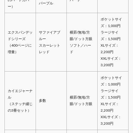
パープル
ー）
ポケットサイ
ズ：1,000円
エクスパンデッ
サファイアブ
横罫/無地/方
ラージサイ
ドシリーズ
ルー
眼/ドット方眼
ズ：1,500円
（400ページに
スカーレット
ソフト／ハー
XLサイズ：
増量）
レッド
ド
2,200円
XXLサイズ：
3,200円
ポケットサイ
ズ：1,000円
カイエジャーナ
ラージサイ
ル
横罫/無地/方
ズ：1,500円
多数
（ステッチ綴じ
眼/ドット方眼
XLサイズ：
の3冊セット）
2,200円
XXLサイズ：
3,200円