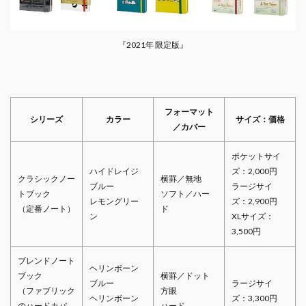
『2021年 限定版』
フォーマット
シリーズ
カラー
サイズ：価格
／カバー
ポケットサイ
ハイドレイジ
ズ：2,000円
クラシックノー
横罫／無地
ブルー
ラージサイ
トブック
ソフト／ハー
レモングリー
ズ：2,900円
（定番ノート）
ド
ン
XLサイズ：
3,500円
ブレンドノート
ヘリンボーン
ブック
横罫／ドット
ブルー
ラージサイ
（ファブリック
方眼
ヘリンボーン
ズ：3,300円
のハードカバ
ハード