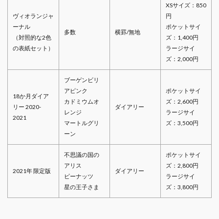
XSサイズ：850
ヴィオランジャ
円
ーナル
ポケットサイ
多数
横罫/無地
（対照的な2色
ズ：1,400円
の表紙セット）
ラージサイ
ズ：2,000円
ブーゲンビリ
アピンク
ポケットサイ
18か月ダイア
カドミウムオ
ズ：2,600円
リー 2020-
ダイアリー
レンジ
ラージサイ
2021
マートルグリ
ズ：3,500円
ーン
不思議の国の
ポケットサイ
アリス
ズ：2,800円
2021年 限定版
ダイアリー
ピーナッツ
ラージサイ
星の王子さま
ズ：3,800円