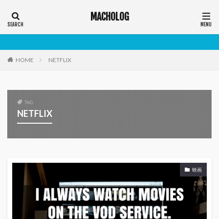
MACHOLOG
HOME
NETFLIX
TAG
NETFLIX
映画