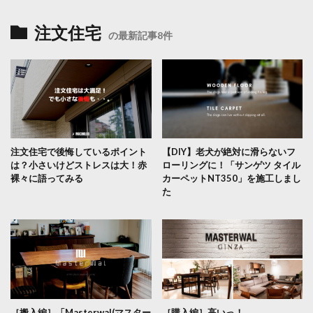
注文住宅
の最新記事8件
注文住宅で後悔しているポイント
【DIY】老犬が絶対に滑らないフ
は？小さいけどストレスは大！赤
ローリングに！「サンゲツ タイル
裸々に語ってみる
カーペットNT350」を施工しまし
た
［搬入編］「Masterwal(マスター
［購入編］高いっ！